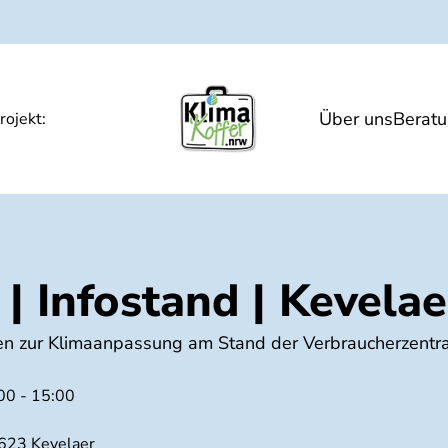
Über uns
Berat
gen
Hitze und Gesundheit
Veranstaltunge
rojekt:
 | Infostand | Kevelae
nen zur Klimaanpassung am Stand der Verbraucherzent
00 - 15:00
623 Kevelaer