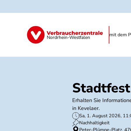
Direkt
zum
Inhalt
Begrünung
Regenwasser
Starkre
mit dem P
Nordrhein-Westfalen
Stadtfest
Erhalten Sie Informatio
in Kevelaer.
Sa, 1. August 2026, 11:
Nachhaltigkeit
Peter-Plümpe-Platz, 47