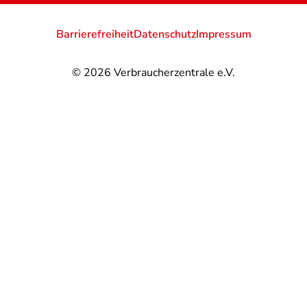
Barrierefreiheit
Datenschutz
Impressum
© 2026
Verbraucherzentrale e.V.
@
@