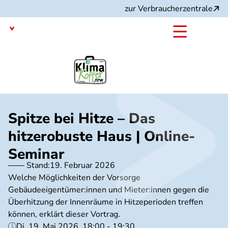
Direkt
zur Verbraucherzentrale
zum
Inhalt
Nordrhein-Westfalen
mit dem
Projekt:
Spitze bei Hitze – Das
hitzerobuste Haus | Online-
Seminar
Stand:
19. Februar 2026
Welche Möglichkeiten der Vorsorge
Gebäudeeigentümer:innen und Mieter:innen gegen die
Überhitzung der Innenräume in Hitzeperioden treffen
können, erklärt dieser Vortrag.
Di, 19. Mai 2026, 18:00 - 19:30