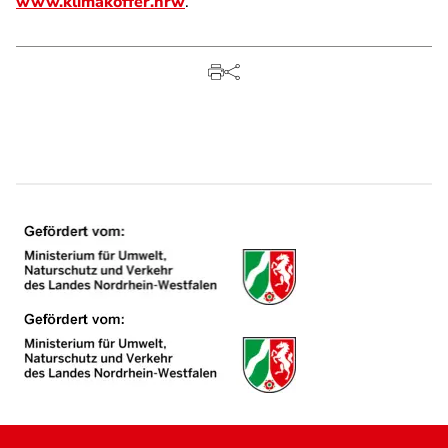
www.klimakoffer.nrw
.