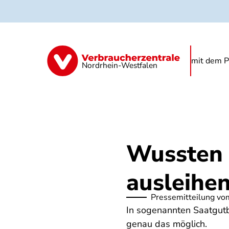
Direkt
zum
Inhalt
Begrünung
Regenwasser
Starkre
mit dem P
Nordrhein-Westfalen
Wussten 
ausleihe
Pressemitteilung vo
In sogenannten Saatgutbib
genau das möglich.