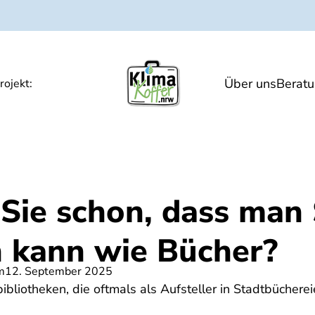
Über uns
Berat
gen
Hitze und Gesundheit
Veranstaltunge
rojekt:
Sie schon, dass man
n kann wie Bücher?
m
12. September 2025
liotheken, die oftmals als Aufsteller in Stadtbüchereie