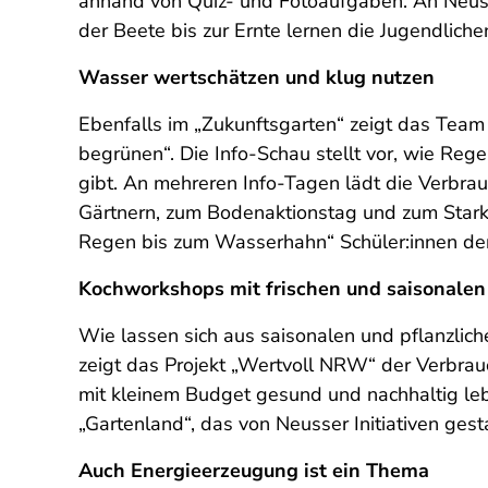
anhand von Quiz- und Fotoaufgaben. An Neus
der Beete bis zur Ernte lernen die Jugendli
Wasser wertschätzen und klug nutzen
Ebenfalls im „Zukunftsgarten“ zeigt das Team
begrünen“. Die Info-Schau stellt vor, wie 
gibt. An mehreren Info-Tagen lädt die Verbr
Gärtnern, zum Bodenaktionstag und zum Stark
Regen bis zum Wasserhahn“ Schüler:innen der
Kochworkshops mit frischen und saisonale
Wie lassen sich aus saisonalen und pflanzlic
zeigt das Projekt „Wertvoll NRW“ der Verbrau
mit kleinem Budget gesund und nachhaltig leb
„Gartenland“, das von Neusser Initiativen ges
Auch Energieerzeugung ist ein Thema