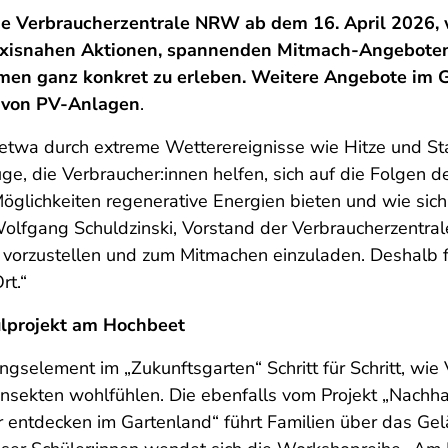
die Verbraucherzentrale NRW ab dem 16. April 2026,
raxisnahen Aktionen, spannenden Mitmach-Angeboten
hemen ganz konkret zu erleben. Weitere Angebote im 
g von PV-Anlagen
.
etwa durch extreme Wetterereignisse wie Hitze und Sta
, die Verbraucher:innen helfen, sich auf die Folgen d
Möglichkeiten regenerative Energien bieten und wie sic
 Wolfgang Schuldzinski, Vorstand der Verbraucherzentr
orzustellen und zum Mitmachen einzuladen. Deshalb fre
rt.“
hulprojekt am Hochbeet
ungselement im „Zukunftsgarten“ Schritt für Schritt, wie
Insekten wohlfühlen. Die ebenfalls vom Projekt „Nachha
r entdecken im Gartenland“ führt Familien über das Ge