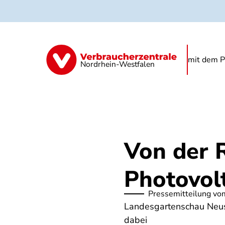
Direkt
zum
Inhalt
Begrünung
Regenwasser
Starkre
mit dem P
Nordrhein-Westfalen
Von der 
Photovol
Pressemitteilung vo
Landesgartenschau Neuss
dabei