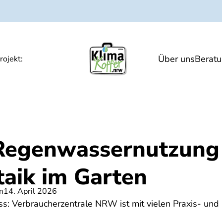
Über uns
Berat
gen
Hitze und Gesundheit
Veranstaltunge
rojekt:
Regenwassernutzung 
taik im Garten
m
14. April 2026
: Verbraucherzentrale NRW ist mit vielen Praxis- un