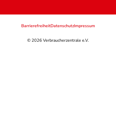
Barrierefreiheit
Datenschutz
Impressum
© 2026
Verbraucherzentrale e.V.
@
@