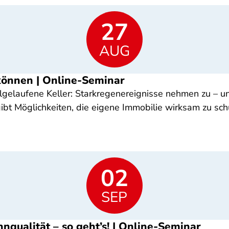
27
AUG
 können | Online-Seminar
ollgelaufene Keller: Starkregenereignisse nehmen zu – u
 Möglichkeiten, die eigene Immobilie wirksam zu sch
02
SEP
ualität – so geht’s! | Online-Seminar