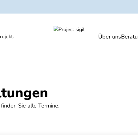
Über uns
Berat
gen
Hitze und Gesundheit
Veranstaltunge
rojekt:
ltungen
 finden Sie alle Termine.