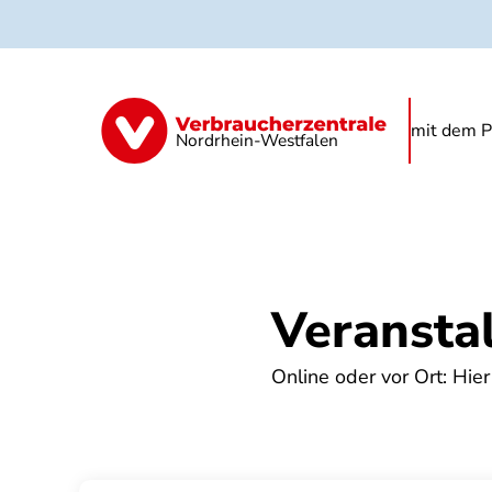
Direkt
zum
Inhalt
Begrünung
Regenwasser
Starkre
mit dem P
Nordrhein-Westfalen
Veransta
Online oder vor Ort: Hier