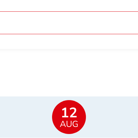
12
AUG